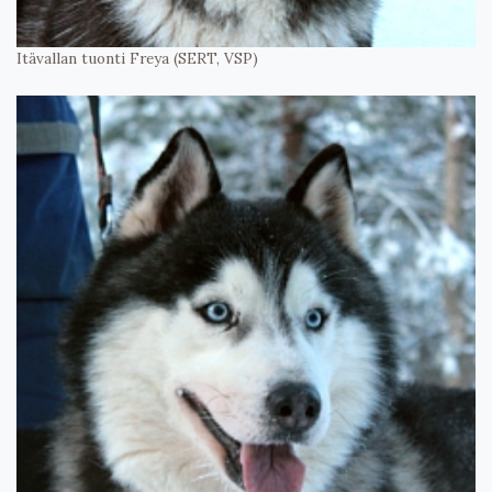
Itävallan tuonti Freya (SERT, VSP)