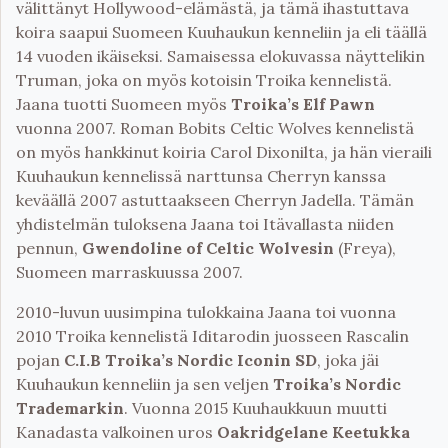
välittänyt Hollywood-elämästä, ja tämä ihastuttava
koira saapui Suomeen Kuuhaukun kenneliin ja eli täällä
14 vuoden ikäiseksi. Samaisessa elokuvassa näyttelikin
Truman, joka on myös kotoisin Troika kennelistä.
Jaana tuotti Suomeen myös
Troika’s Elf Pawn
vuonna 2007. Roman Bobits Celtic Wolves kennelistä
on myös hankkinut koiria Carol Dixonilta, ja hän vieraili
Kuuhaukun kennelissä narttunsa Cherryn kanssa
keväällä 2007 astuttaakseen Cherryn Jadella. Tämän
yhdistelmän tuloksena Jaana toi Itävallasta niiden
pennun,
Gwendoline of Celtic Wolvesin
(Freya),
Suomeen marraskuussa 2007.
2010-luvun uusimpina tulokkaina Jaana toi vuonna
2010 Troika kennelistä Iditarodin juosseen Rascalin
pojan
C.I.B Troika’s Nordic Iconin SD
, joka jäi
Kuuhaukun kenneliin ja sen veljen
Troika’s Nordic
Trademarkin
. Vuonna 2015 Kuuhaukkuun muutti
Kanadasta valkoinen uros
Oakridgelane Keetukka