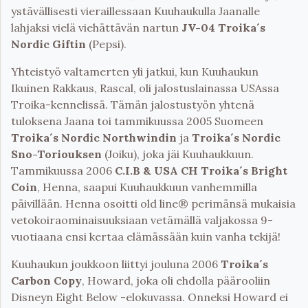
ystävällisesti vieraillessaan Kuuhaukulla Jaanalle
lahjaksi vielä viehättävän nartun
JV-04 Troika´s
Nordic Giftin
(Pepsi).
Yhteistyö valtamerten yli jatkui, kun Kuuhaukun
Ikuinen Rakkaus, Rascal, oli jalostuslainassa USAssa
Troika-kennelissä. Tämän jalostustyön yhtenä
tuloksena Jaana toi tammikuussa 2005 Suomeen
Troika´s Nordic Northwindin
ja
Troika´s Nordic
Sno-Toriouksen
(Joiku), joka jäi Kuuhaukkuun.
Tammikuussa 2006
C.I.B & USA CH Troika´s Bright
Coin
, Henna, saapui Kuuhaukkuun vanhemmilla
päivillään. Henna osoitti old line® perimänsä mukaisia
vetokoiraominaisuuksiaan vetämällä valjakossa 9-
vuotiaana ensi kertaa elämässään kuin vanha tekijä!
Kuuhaukun joukkoon liittyi jouluna 2006
Troika´s
Carbon Copy
, Howard, joka oli ehdolla päärooliin
Disneyn Eight Below -elokuvassa. Onneksi Howard ei