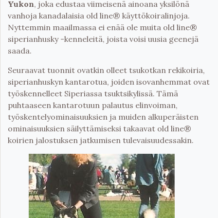
Yukon
, joka edustaa viimeisenä ainoana yksilönä
vanhoja kanadalaisia old line® käyttökoiralinjoja.
Nyttemmin maailmassa ei enää ole muita old line®
siperianhusky -kenneleitä, joista voisi uusia geenejä
saada.
Seuraavat tuonnit ovatkin olleet tsukotkan rekikoiria,
siperianhuskyn kantarotua, joiden isovanhemmat ovat
työskennelleet Siperiassa tsuktsikylissä. Tämä
puhtaaseen kantarotuun palautus elinvoiman,
työskentelyominaisuuksien ja muiden alkuperäisten
ominaisuuksien säilyttämiseksi takaavat old line®
koirien jalostuksen jatkumisen tulevaisuudessakin.