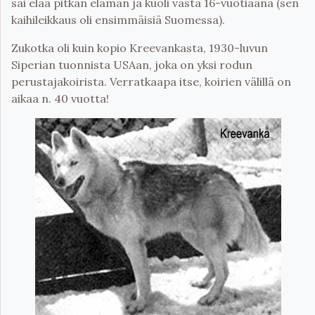
sai elää pitkän elämän ja kuoli vasta 16-vuotiaana (sen
kaihileikkaus oli ensimmäisiä Suomessa).
Zukotka oli kuin kopio Kreevankasta, 1930-luvun
Siperian tuonnista USAan, joka on yksi rodun
perustajakoirista. Verratkaapa itse, koirien välillä on
aikaa n. 40 vuotta!