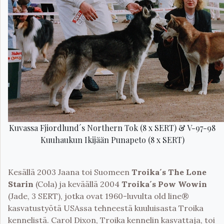
Kuvassa Fjiordlund´s Northern Tok (8 x SERT) & V-97-98
Kuuhaukun Ikijään Punapeto (8 x SERT)
Kesällä 2003 Jaana toi Suomeen
Troika´s The Lone
Starin
(Cola) ja keväällä 2004
Troika´s Pow Wowin
(Jade, 3 SERT), jotka ovat 1960-luvulta old line®
kasvatustyötä USAssa tehneestä kuuluisasta Troika
kennelistä. Carol Dixon, Troika kennelin kasvattaja, toi