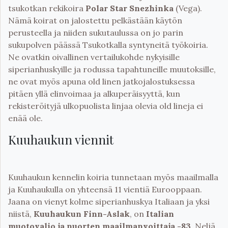
tsukotkan rekikoira
Polar Star Snezhinka
(Vega).
Nämä koirat on jalostettu pelkästään käytön
perusteella ja niiden sukutaulussa on jo parin
sukupolven päässä Tsukotkalla syntyneitä työkoiria.
Ne ovatkin oivallinen vertailukohde nykyisille
siperianhuskyille ja rodussa tapahtuneille muutoksille,
ne ovat myös apuna old linen jatkojalostuksessa
pitäen yllä elinvoimaa ja alkuperäisyyttä, kun
rekisteröityjä ulkopuolista linjaa olevia old lineja ei
enää ole.
Kuuhaukun viennit
Kuuhaukun kennelin koiria tunnetaan myös maailmalla
ja Kuuhaukulla on yhteensä 11 vientiä Eurooppaan.
Jaana on vienyt kolme siperianhuskya Italiaan ja yksi
niistä,
Kuuhaukun Finn-Aslak
, on
Italian
muotovalio ja nuorten maailmanvoittaja -83
. Neljä