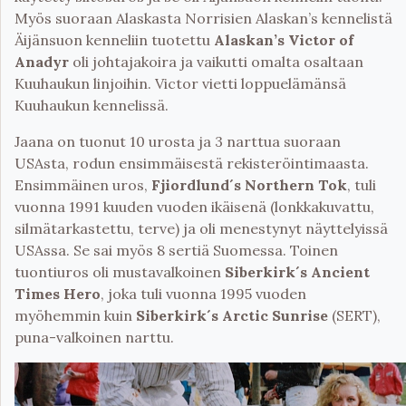
Myös suoraan Alaskasta Norrisien Alaskan’s kennelistä
Äijänsuon kenneliin tuotettu
Alaskan’s Victor of
Anadyr
oli johtajakoira ja vaikutti omalta osaltaan
Kuuhaukun linjoihin. Victor vietti loppuelämänsä
Kuuhaukun kennelissä.
Jaana on tuonut 10 urosta ja 3 narttua suoraan
USAsta, rodun ensimmäisestä rekisteröintimaasta.
Ensimmäinen uros,
Fjiordlund´s Northern Tok
, tuli
vuonna 1991 kuuden vuoden ikäisenä (lonkkakuvattu,
silmätarkastettu, terve) ja oli menestynyt näyttelyissä
USAssa. Se sai myös 8 sertiä Suomessa. Toinen
tuontiuros oli mustavalkoinen
Siberkirk´s Ancient
Times Hero
, joka tuli vuonna 1995 vuoden
myöhemmin kuin
Siberkirk´s Arctic Sunrise
(SERT),
puna-valkoinen narttu.