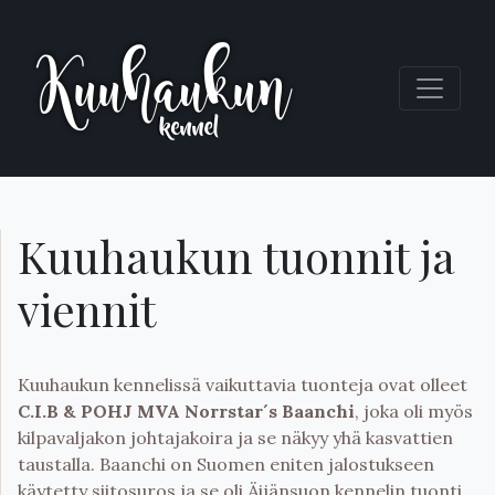
Kuuhaukun tuonnit ja
viennit
Kuuhaukun kennelissä vaikuttavia tuonteja ovat olleet
C.I.B & POHJ MVA Norrstar´s Baanchi
, joka oli myös
kilpavaljakon johtajakoira ja se näkyy yhä kasvattien
taustalla. Baanchi on Suomen eniten jalostukseen
käytetty siitosuros ja se oli Äijänsuon kennelin tuonti.