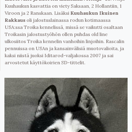
Kuuhaukun kasvattia on viety Saksaan, 2 Hollantiin, 1
Viroon ja 2 Ranskaan. Lisäksi
Kuuhaukun Ikuinen
Rakkaus
oli jalostuslainassa rodun kotimaassa
USA:ssa Troika kennelissä, missä se vaikutti osaltaan
Troikasin jalostustyöhön ollen puhdas old line
ulkosiitos Troika kennelin vanhoihin linjoihin. Rascalin
pennuissa on USAn ja kansainvälisiä muotovalioita, ja
kaksi niistä juoksi Iditarod-valjakossa 2007 ja sai
arvostetut käyttökoirien SD-tittelit.