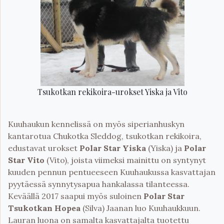
Tsukotkan rekikoira-urokset Yiska ja Vito
Kuuhaukun kennelissä on myös siperianhuskyn
kantarotua Chukotka Sleddog, tsukotkan rekikoira,
edustavat urokset
Polar Star Yiska
(Yiska) ja
Polar
Star Vito
(Vito), joista viimeksi mainittu on syntynyt
kuuden pennun pentueeseen Kuuhaukussa kasvattajan
pyytäessä synnytysapua hankalassa tilanteessa.
Keväällä 2017 saapui myös suloinen
Polar Star
Tsukotkan Hopea
(Silva) Jaanan luo Kuuhaukkuun.
Lauran luona on samalta kasvattajalta tuotettu