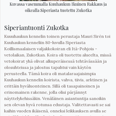
Kuvassa vasemmalla Kuuhaukun Ikuinen Rakkaus ja
oikealla Siperiasta tuotettu Zukotka
Siperiantuonti Zukotka
Kuuuhaukun kennelin toinen perustaja Mauri Sirén toi
Kuuhaukun kenneliin 80-luvulla Siperiasta
Koillismaalaisen valjakkokoiran eli Itä-Pohjois -
vetolaikan, Zukotkan. Koira oli tuotettu alueelta, missä
vetokoirat yhä olivat alkuperäisessä tehtävässään ja
olosuhteissa ja jalostus tapahtui vain käytön
perusteella. Tämä koira oli matalaraajaisimpia
Kuuhaukun kennelin koirista, vahva, tiivis, arktinen ja
erittäin hyväluonteinen. Sillä oli tasapainoinen ja
erinomainen rakenne, jolla olisi pärjännyt
näyttelykehissäkin. Venäläinen asiantuntija sanoikin
sen olevan hyvä rotunsa edustaja. Valitettavasti se sai
kaihin vuoden ikäisenä, onneksi leikkauksen avulla se